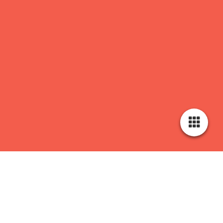
Cookie-Einstellungen
Diese Webseite verwendet Cookies, um Besuchern ein optimales
Nutzererlebnis zu bieten. Bestimmte Inhalte von Drittanbietern werden
nur angezeigt, wenn die entsprechende Option aktiviert ist. Die
Datenverarbeitung kann dann auch in einem Drittland erfolgen.
Weitere Informationen hierzu in der Datenschutzerklärung.
Schön, dass du dich für diesen hawaiianischen Yoga-Stil
interessierst.
Technisch notwendige